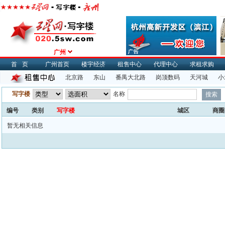
广州
首页
广州首页
楼宇经济
租售中心
代理中心
求租求购
北京路
东山
番禺大北路
岗顶数码
天河城
小
写字楼
名称
编号
类别
写字楼
城区
商圈
暂无相关信息