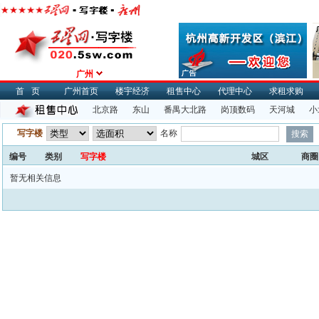
广州
首页
广州首页
楼宇经济
租售中心
代理中心
求租求购
北京路
东山
番禺大北路
岗顶数码
天河城
小
写字楼
名称
编号
类别
写字楼
城区
商圈
暂无相关信息