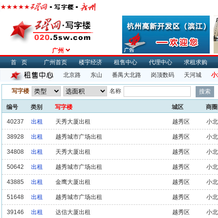
广州
首页
广州首页
楼宇经济
租售中心
代理中心
求租求购
北京路
东山
番禺大北路
岗顶数码
天河城
小
写字楼
名称
编号
类别
写字楼
城区
商圈
40237
出租
天秀大厦出租
越秀区
小北
38928
出租
越秀城市广场出租
越秀区
小北
34808
出租
天秀大厦出租
越秀区
小北
50642
出租
越秀城市广场出租
越秀区
小北
43885
出租
金鹰大厦出租
越秀区
小北
51648
出租
越秀城市广场出租
越秀区
小北
39146
出租
达信大厦出租
越秀区
小北