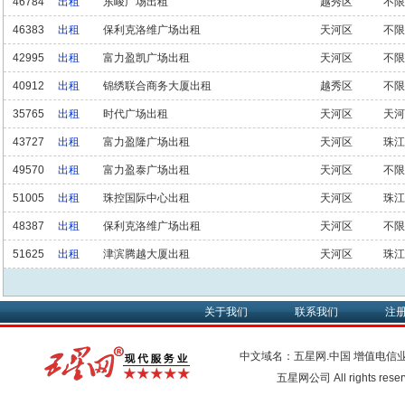
46784
出租
东峻广场出租
越秀区
不限
46383
出租
保利克洛维广场出租
天河区
不限
42995
出租
富力盈凯广场出租
天河区
不限
40912
出租
锦绣联合商务大厦出租
越秀区
不限
35765
出租
时代广场出租
天河区
天河
43727
出租
富力盈隆广场出租
天河区
珠江
49570
出租
富力盈泰广场出租
天河区
不限
51005
出租
珠控国际中心出租
天河区
珠江
48387
出租
保利克洛维广场出租
天河区
不限
51625
出租
津滨腾越大厦出租
天河区
珠江
关于我们
联系我们
注
中文域名：五星网.中国
增值电信
五星网公司 All rights res