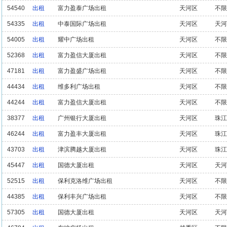
54540
出租
富力盈泰广场出租
天河区
不限
54335
出租
中泰国际广场出租
天河区
天河
54005
出租
耀中广场出租
天河区
不限
52368
出租
富力盈信大厦出租
天河区
不限
47181
出租
富力盈盛广场出租
天河区
不限
44434
出租
维多利广场出租
天河区
不限
44244
出租
富力盈信大厦出租
天河区
不限
38377
出租
广州银行大厦出租
天河区
珠江
46244
出租
富力盈丰大厦出租
天河区
珠江
43703
出租
津滨腾越大厦出租
天河区
珠江
45447
出租
国德大厦出租
天河区
天河
52515
出租
保利克洛维广场出租
天河区
不限
44385
出租
保利丰兴广场出租
天河区
不限
57305
出租
国德大厦出租
天河区
天河