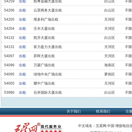
54259
出租
凯粤金融大厦出租
白云区
不限
54206
出租
云景商务大厦出租
白云区
不限
54205
出租
维多利广场出租
天河区
不限
54204
出租
壬丰大厦出租
天河区
不限
54132
出租
凯升大厦出租
白云区
不限
54131
出租
富力盈力大厦出租
天河区
不限
54097
出租
昇晖大厦出租
天河区
不限
54096
出租
万菱广场出租
海珠区
不限
54095
出租
绿地中央广场出租
萝岗区
不限
54005
出租
耀中广场出租
天河区
不限
53990
出租
石井国际大厦出租
白云区
不限
关于我们
联系我们
注
中文域名：五星网.中国
增值电信