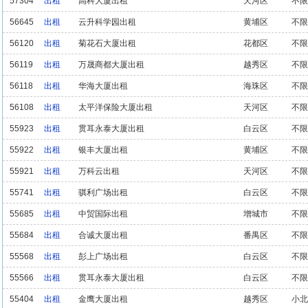
57304
出租
高科大厦出租
天河区
不限
56645
出租
云升科学园出租
黄埔区
不限
56120
出租
菊花石大厦出租
花都区
不限
56119
出租
万晟商都大厦出租
越秀区
不限
56118
出租
华海大厦出租
海珠区
不限
56108
出租
太平洋保险大厦出租
天河区
不限
55923
出租
贯耳永泰大厦出租
白云区
不限
55922
出租
银丰大厦出租
黄埔区
不限
55921
出租
万科云出租
天河区
不限
55741
出租
骐利广场出租
白云区
不限
55685
出租
中贸国际出租
增城市
不限
55684
出租
合诚大厦出租
番禺区
不限
55568
出租
彭上广场出租
白云区
不限
55566
出租
贯耳永泰大厦出租
白云区
不限
55404
出租
金鹰大厦出租
越秀区
小北