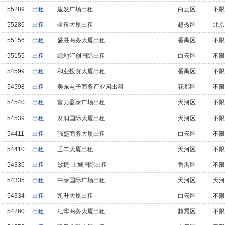
55289
出租
建发广场出租
白云区
不限
55286
出租
金科大厦出租
越秀区
北京
55156
出租
盛胜商务大厦出租
番禺区
不限
55155
出租
绿地汇创国际出租
白云区
不限
54599
出租
和业投资大厦出租
番禺区
不限
54598
出租
美东电子商务产业园出租
花都区
不限
54540
出租
富力盈泰广场出租
天河区
不限
54539
出租
财润国际大厦出租
天河区
不限
54411
出租
强盛商务大厦出租
白云区
不限
54410
出租
壬丰大厦出租
天河区
不限
54336
出租
敏捷·上城国际出租
番禺区
不限
54335
出租
中泰国际广场出租
天河区
天河
54334
出租
凯升大厦出租
白云区
不限
54260
出租
汇华商务大厦出租
越秀区
不限