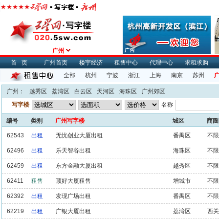
广州
首页
广州首页
楼宇经济
租售中心
代理中心
求租求购
全部
杭州
宁波
浙江
上海
南京
苏州
广州：
越秀区
荔湾区
白云区
天河区
海珠区
广州郊区
写字楼
名称
编号
类别
广州写字楼
城区
商圈
62543
出租
无忧创业大厦出租
番禺区
不限
62496
出租
乐天智谷出租
海珠区
不限
62459
出租
东方金融大厦出租
越秀区
不限
62411
租售
顶好大厦租售
增城市
不限
62392
出租
发现广场出租
番禺区
不限
62219
出租
广银大厦出租
荔湾区
西关